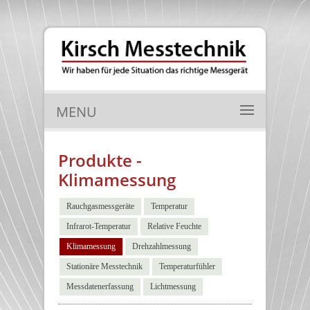
MENU
Produkte -
Klimamessung
Rauchgasmessgeräte
Temperatur
Infrarot-Temperatur
Relative Feuchte
Klimamessung
Drehzahlmessung
Stationäre Messtechnik
Temperaturfühler
Messdatenerfassung
Lichtmessung